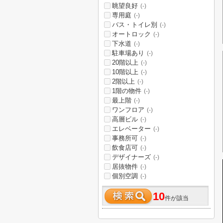
眺望良好
(-)
専用庭
(-)
バス・トイレ別
(-)
オートロック
(-)
下水道
(-)
駐車場あり
(-)
20階以上
(-)
10階以上
(-)
2階以上
(-)
1階の物件
(-)
最上階
(-)
ワンフロア
(-)
高層ビル
(-)
エレベーター
(-)
事務所可
(-)
飲食店可
(-)
デザイナーズ
(-)
居抜物件
(-)
個別空調
(-)
10
件が該当