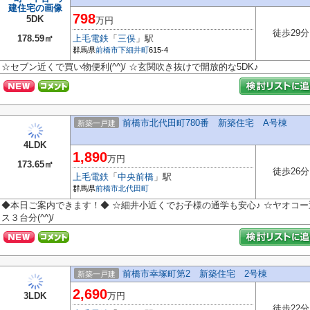
798
5DK
万円
徒歩29分
178.59㎡
上毛電鉄
「
三俣
」駅
群馬県
前橋市
下細井町
615-4
☆セブン近くで買い物便利(^^)/ ☆玄関吹き抜けで開放的な5DK♪
前橋市北代田町780番 新築住宅 A号棟
新築一戸建
4LDK
1,890
万円
173.65㎡
徒歩26分
上毛電鉄
「
中央前橋
」駅
群馬県
前橋市
北代田町
◆本日ご案内できます！◆ ☆細井小近くでお子様の通学も安心♪ ☆ヤオコー
ス３台分(^^)/
前橋市幸塚町第2 新築住宅 2号棟
新築一戸建
2,690
3LDK
万円
徒歩22分