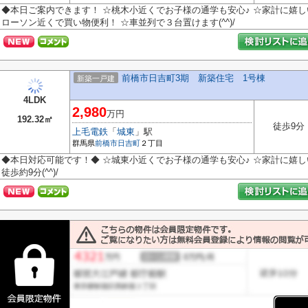
◆本日ご案内できます！ ☆桃木小近くでお子様の通学も安心♪ ☆家計に嬉し
ローソン近くで買い物便利！ ☆車並列で３台置けます(^^)/
前橋市日吉町3期 新築住宅 1号棟
新築一戸建
4LDK
2,980
万円
192.32㎡
徒歩9分
上毛電鉄
「
城東
」駅
群馬県
前橋市
日吉町
２丁目
◆本日対応可能です！◆ ☆城東小近くでお子様の通学も安心♪ ☆家計に嬉し
徒歩約9分(^^)/