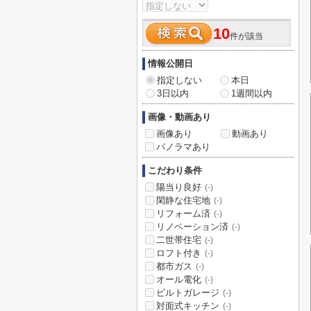
10
件が該当
情報公開日
指定しない
本日
3日以内
1週間以内
画像・動画あり
画像あり
動画あり
パノラマあり
こだわり条件
陽当り良好
(-)
閑静な住宅地
(-)
リフォーム済
(-)
リノベーション済
(-)
二世帯住宅
(-)
ロフト付き
(-)
都市ガス
(-)
オール電化
(-)
ビルトガレージ
(-)
対面式キッチン
(-)