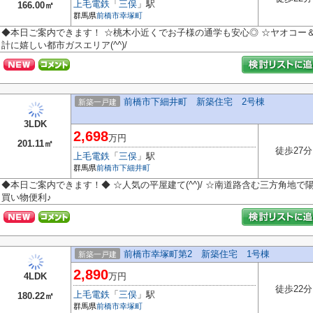
上毛電鉄
「
三俣
」駅
166.00㎡
群馬県
前橋市
幸塚町
◆本日ご案内できます！ ☆桃木小近くでお子様の通学も安心◎ ☆ヤオコー＆
計に嬉しい都市ガスエリア(^^)/
前橋市下細井町 新築住宅 2号棟
新築一戸建
3LDK
2,698
万円
201.11㎡
徒歩27分
上毛電鉄
「
三俣
」駅
群馬県
前橋市
下細井町
◆本日ご案内できます！◆ ☆人気の平屋建て(^^)/ ☆南道路含む三方角地
買い物便利♪
前橋市幸塚町第2 新築住宅 1号棟
新築一戸建
2,890
4LDK
万円
徒歩22分
上毛電鉄
「
三俣
」駅
180.22㎡
群馬県
前橋市
幸塚町