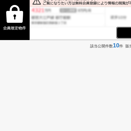
10
該当公開件数
件 販