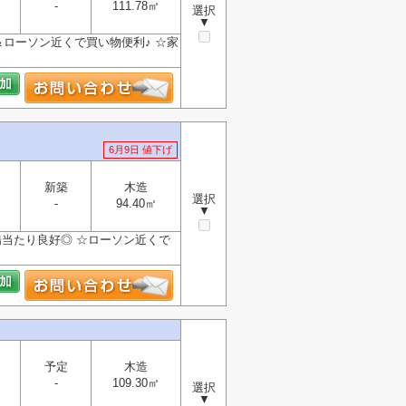
-
111.78㎡
選択
▼
ローソン近くで買い物便利♪ ☆家
6月9日 値下げ
新築
木造
選択
-
94.40㎡
▼
で陽当たり良好◎ ☆ローソン近くで
予定
木造
-
109.30㎡
選択
▼