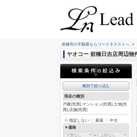
前橋市の不動産ならリードネクストへ
>
ヤオコー 前橋日吉店周辺物
種別で絞り込む
現在の種別
戸建(売買),マンション(売買),土地(売
買),店舗(売買)
指定しない
新築
中古
▼価格
～