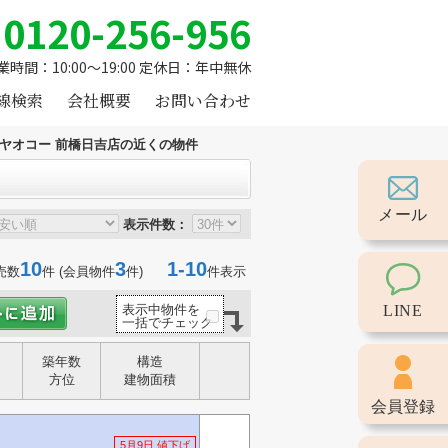
0120-256-956
業時間：10:00～19:00 定休日：年中無休
線検索
会社概要
お問い合わせ
ヤオコー 前橋日吉店の近くの物件
メール
表示件数：
10
3
1-10
売数
件 (会員物件
件)
件表示
LINE
表示中物件を
一括でチェック
築年数
構造
方位
建物面積
会員登録
5月9日 値下げ