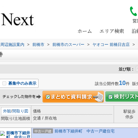
営
ホーム
エリア検索
沿
周辺施設案内
>
前橋市
>
前橋市のスーパー
>
ヤオコー 前橋日吉店
>
件
並び順：
10
募集中のみ表示
該当公開件数
件 販
外観
/
間取り図
価格
駅徒歩
停歩
交通 / 所在地
間取り/土地面積
前橋市下細井町 中古一戸建住宅
中古一戸建