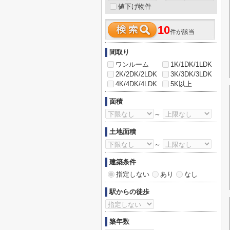
値下げ物件
10
件が該当
間取り
ワンルーム
1K/1DK/1LDK
2K/2DK/2LDK
3K/3DK/3LDK
4K/4DK/4LDK
5K以上
面積
～
土地面積
～
建築条件
指定しない
あり
なし
駅からの徒歩
築年数