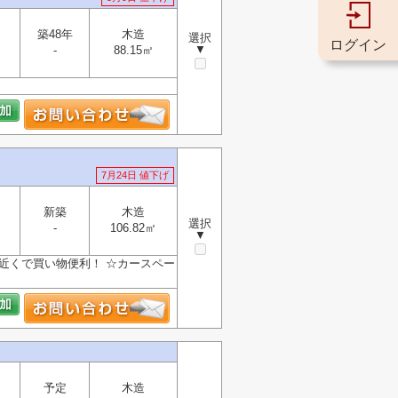
築48年
木造
選択
ログイン
▼
-
88.15㎡
7月24日 値下げ
新築
木造
選択
-
106.82㎡
▼
近くで買い物便利！ ☆カースペー
予定
木造