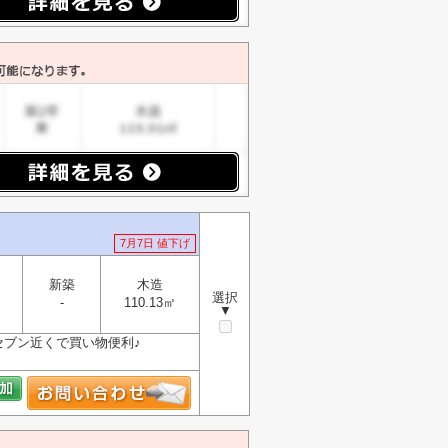
7月7日 値下げ
新築
木造
選択
-
110.13㎡
▼
セブン近くで買い物便利♪