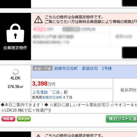
前橋市日吉町 新築住宅 1号棟
新築一戸建
4LDK
3,398
万円
276.56㎡
徒歩20分
上毛電鉄
「
三俣
」駅
群馬県
前橋市
日吉町
４丁目
◆本日ご案内できます！◆ ☆家計に嬉しいオール電化住宅◎ ☆ヤオコー＆
☆LDK18.8帖で広々快適(^^)/