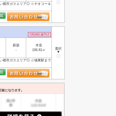
い都市ガスエリア◎ ☆ヤオコー＆
7月24日 値下げ
新築
木造
選択
-
106.81㎡
▼
い都市ガスエリア◎ ☆城東駅まで