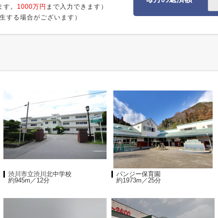
ます。
1000万円
まで入力できます）
生する場合がございます）
渋川市立渋川北中学校
パンジー保育園
約945m／12分
約1973m／25分