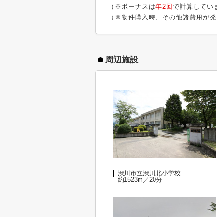
（※ボーナスは
年2回
で計算してい
（※物件購入時、その他諸費用が発
周辺施設
渋川市立渋川北小学校
約1523m／20分