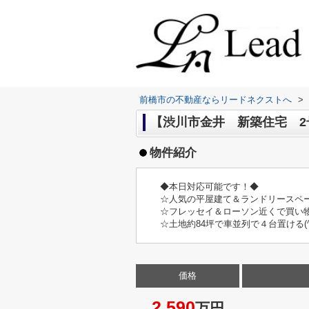
前橋市の不動産ならリードネクストへ
>
【渋川市金井 新築住宅 2号
物件紹介
◆本日対応可能です！◆
☆人気の平屋建て＆ランドリースペ
☆フレッセイ＆ローソン近くで買い
☆土地約84坪で車並列で４台置ける(^^
価格
2,590
万円