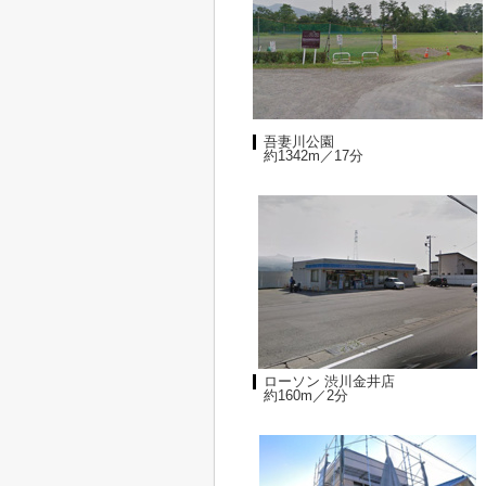
吾妻川公園
約1342m／17分
ローソン 渋川金井店
約160m／2分