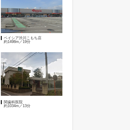
ベイシア渋川こもち店
約1498m／19分
関歯科医院
約1034m／13分