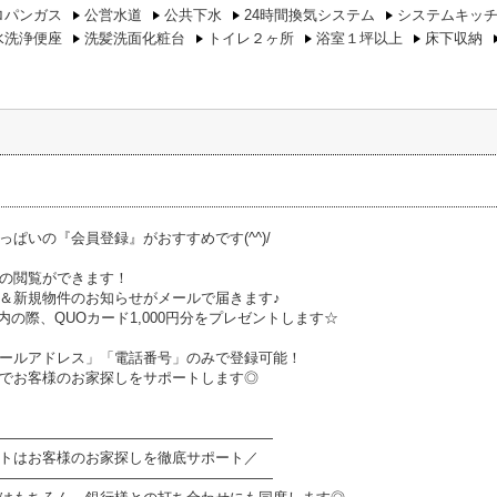
ロパンガス
公営水道
公共下水
24時間換気システム
システムキッ
水洗浄便座
洗髪洗面化粧台
トイレ２ヶ所
浴室１坪以上
床下収納
っぱいの『会員登録』がおすすめです(^^)/
の閲覧ができます！
＆新規物件のお知らせがメールで届きます♪
内の際、QUOカード1,000円分をプレゼントします☆
ールアドレス」「電話番号」のみで登録可能！
でお客様のお家探しをサポートします◎
―――――――――――――――――――
トはお客様のお家探しを徹底サポート／
―――――――――――――――――――