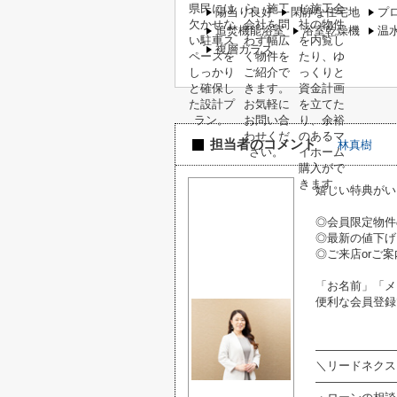
陽当り良好
閑静な住宅地
プ
追焚機能浴室
浴室乾燥機
温
複層ガラス
担当者のコメント
林真樹
嬉しい特典がい
◎会員限定物件
◎最新の値下げ
◎ご来店orご案
「お名前」「メ
便利な会員登録
―――――――
＼リードネクス
―――――――