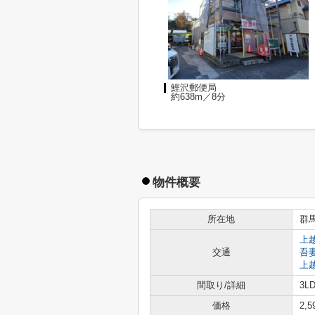
鯉沢郵便局
約638m／8分
物件概要
所在地
群
上
交通
吾
上
間取り/詳細
3LD
価格
2,