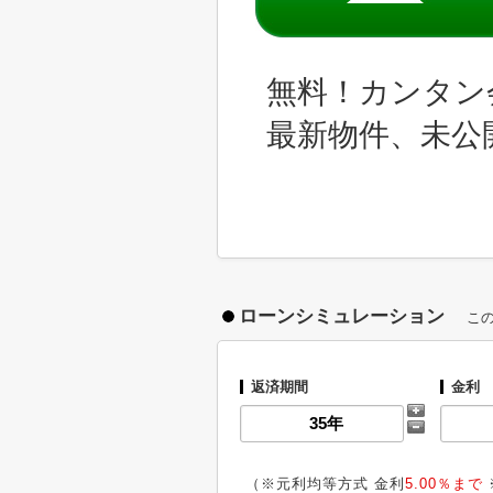
無料！カンタン
最新物件、未公
ローンシミュレーション
こ
返済期間
金利
（※元利均等方式 金利
5.00％まで