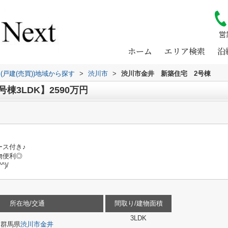
営
ホーム
エリア検索
沿
(戸建(売買))地域から探す
>
渋川市
>
渋川市金井 新築住宅 2号棟
棟3LDK】2590万円
ース付き♪
物便利◎
)/
所在地/交通
間取り/建物面積
3LDK
群馬県
渋川市
金井