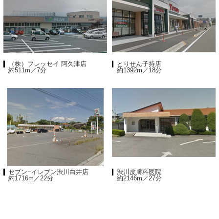
（株）フレッセイ 阿久津店
とりせん子持店
約511m／7分
約1392m／18分
セブン−イレブン渋川白井店
渋川皮膚科医院
約1716m／22分
約2146m／27分