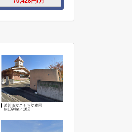
渋川市立こもち幼稚園
約1394m／18分