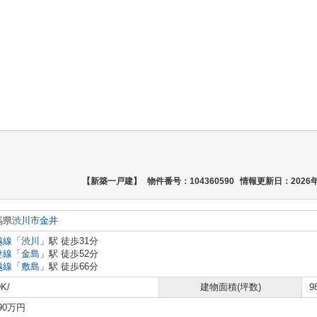
【新築一戸建】
物件番号：104360590
情報更新日：2026年
馬県
渋川市
金井
越線
「
渋川
」駅 徒歩31分
妻線
「
金島
」駅 徒歩52分
越線
「
敷島
」駅 徒歩66分
K/
建物面積(坪数)
9
590万円