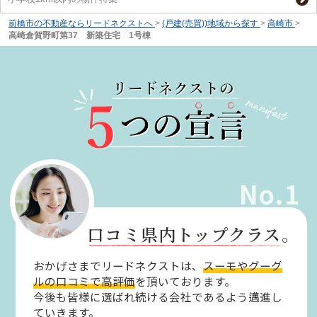
前橋市の不動産ならリードネクストへ
>
(戸建(売買))地域から探す
>
高崎市
>
高崎倉賀野町第37 新築住宅 1号棟
No.1
口コミ県内トップクラス。
おかげさまでリードネクストは、
スーモやグーグ
ルの口コミで高評価
を頂いております。
今後も皆様に選ばれ続ける会社であるよう邁進し
ていきます。