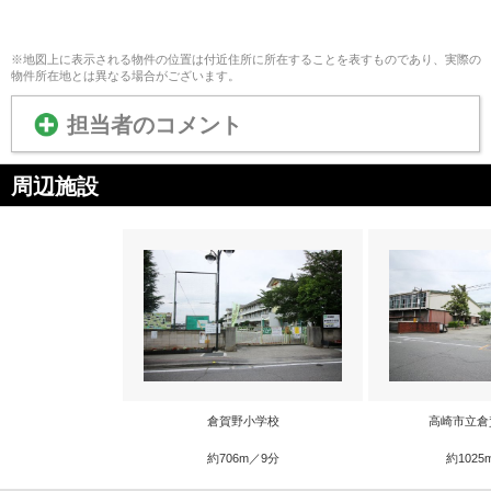
※地図上に表示される物件の位置は付近住所に所在することを表すものであり、実際の
物件所在地とは異なる場合がございます。
担当者のコメント
周辺施設
倉賀野小学校
高崎市立倉
約706m／9分
約1025