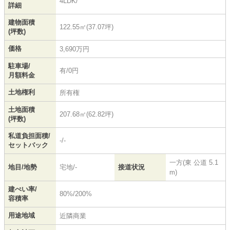
4LDK/
詳細
建物面積
122.55㎡(37.07坪)
(坪数)
価格
3,690万円
駐車場/
有/0円
月額料金
土地権利
所有権
土地面積
207.68㎡(62.82坪)
(坪数)
私道負担面積/
-/-
セットバック
一方(東 公道 5.1
地目/地勢
宅地/-
接道状況
m)
建ぺい率/
80%/200%
容積率
用途地域
近隣商業