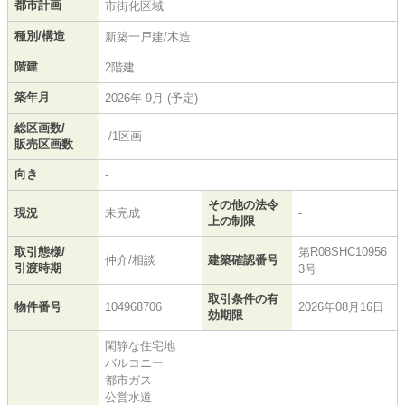
都市計画
市街化区域
種別/構造
新築一戸建/木造
階建
2階建
築年月
2026年 9月 (予定)
総区画数/
-/1区画
販売区画数
向き
-
その他の法令
現況
未完成
-
上の制限
取引態様/
第R08SHC10956
仲介/相談
建築確認番号
引渡時期
3号
取引条件の有
物件番号
104968706
2026年08月16日
効期限
閑静な住宅地
バルコニー
都市ガス
公営水道