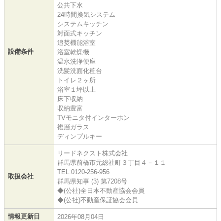
公共下水
24時間換気システム
システムキッチン
対面式キッチン
追焚機能浴室
設備条件
浴室乾燥機
温水洗浄便座
洗髪洗面化粧台
トイレ２ヶ所
浴室１坪以上
床下収納
収納豊富
TVモニタ付インターホン
複層ガラス
ディンプルキー
リードネクスト株式会社
群馬県前橋市元総社町３丁目４－１１
TEL:0120-256-956
取扱会社
群馬県知事 (3) 第7208号
◆(公社)全日本不動産協会会員
◆(公社)不動産保証協会会員
情報更新日
2026年08月04日