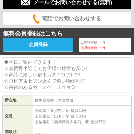
メールでお問い合わせする(無料)
電話でお問い合わせする
無料会員登録はこちら
公開物件数：
0
件
会員登録
会員物件数：
0
件
◆本日ご案内できます！
☆倉賀野小近くでお子様の通学も安心♪
☆家計に嬉しい都市ガスエリア(^^)/
☆ロピア＆セブン近くで買い物便利◎
☆余裕のあるカースペース４台分！
所在地
群馬県
高崎市
倉賀野町
高崎線
「
倉賀野
」駅 徒歩10分
交通
上信電鉄
「
山名
」駅 徒歩33分
上信電鉄
「
高崎商科大学前
」駅 徒歩37分
間取り/