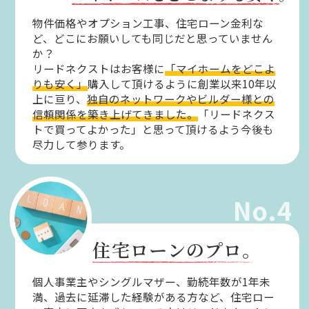
物件価格やオプション工事、住宅ローン金利な
ど、どこにお願いしても同じだと思っていません
か？
リードネクストはお客様に
「マイホームをどこよ
りも安く」
購入して頂けるように創業以来10年以
上に亘り、
独自のネットワークやビルダー様との
信頼関係を築き上げてきました。
「リードネクス
トで買ってよかった」と思って頂けるよう今後も
尽力して参ります。
No.4
住宅ローンのプロ。
個人事業主やシングルマザー、勤続年数が1年未
満、過去に延滞した経験がある方など、住宅ロー