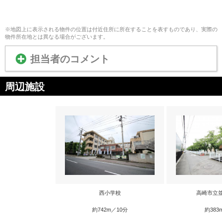
※地図上に表示される物件の位置は付近住所に所在することを表すものであり、実際の
物件所在地とは異なる場合がございます。
担当者のコメント
周辺施設
西小学校
高崎市立
約742m／10分
約383