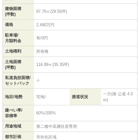
建物面積
97.70㎡(29.55坪)
(坪数)
価格
2,490万円
駐車場/
有/0円
月額料金
土地権利
所有権
土地面積
116.89㎡(35.35坪)
(坪数)
私道負担面積/
-/-
セットバック
一方(南 公道 4.0
地目/地勢
宅地/-
接道状況
m)
建ぺい率/
60%/200%
容積率
用途地域
第二種中高層住居専用
都市計画
市街化区域