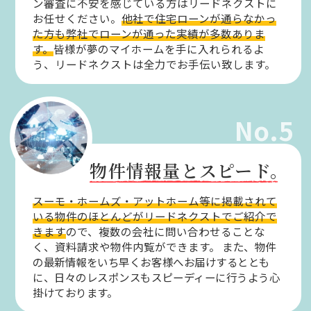
ン審査に不安を感じている方はリードネクストに
お任せください。
他社で住宅ローンが通らなかっ
た方も弊社でローンが通った実績が多数ありま
す。
皆様が夢のマイホームを手に入れられるよ
う、リードネクストは全力でお手伝い致します。
No.5
物件情報量とスピード。
スーモ・ホームズ・アットホーム等に掲載されて
いる物件のほとんどがリードネクストでご紹介で
きます
ので、複数の会社に問い合わせることな
く、資料請求や物件内覧ができます。
また、物件
の最新情報をいち早くお客様へお届けするととも
に、日々のレスポンスもスピーディーに行うよう心
掛けております。