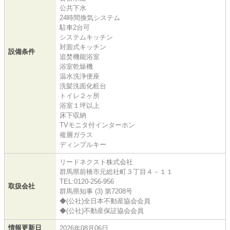
公共下水
24時間換気システム
駐車2台可
システムキッチン
対面式キッチン
設備条件
追焚機能浴室
浴室乾燥機
温水洗浄便座
洗髪洗面化粧台
トイレ２ヶ所
浴室１坪以上
床下収納
TVモニタ付インターホン
複層ガラス
ディンプルキー
リードネクスト株式会社
群馬県前橋市元総社町３丁目４－１１
TEL:0120-256-956
取扱会社
群馬県知事 (3) 第7208号
◆(公社)全日本不動産協会会員
◆(公社)不動産保証協会会員
情報更新日
2026年08月06日