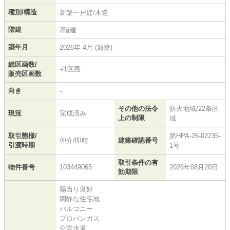
種別/構造
新築一戸建/木造
階建
2階建
築年月
2026年 4月 (新築)
総区画数/
-/1区画
販売区画数
向き
-
その他の法令
防火地域/22条区
現況
完成済み
上の制限
域
取引態様/
第HPA-26-02235-
仲介/即時
建築確認番号
引渡時期
1号
取引条件の有
物件番号
103449065
2026年08月20日
効期限
陽当り良好
閑静な住宅地
バルコニー
プロパンガス
公営水道