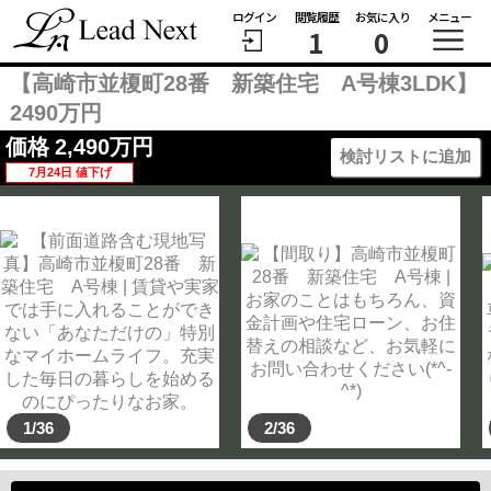
ログイン
閲覧履歴
お気に入り
メニュー
1
0
【高崎市並榎町28番 新築住宅 A号棟3LDK】
2490万円
価格
2,490
万円
検討リストに追加
7月24日 値下げ
1/36
2/36