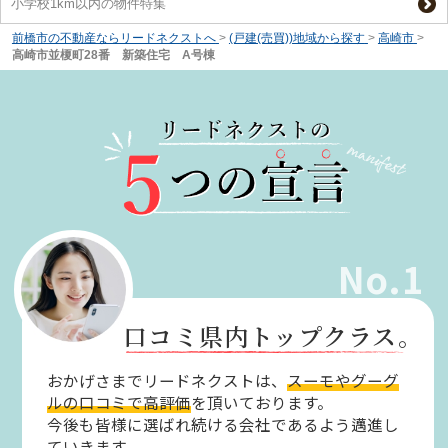
小学校1km以内の物件特集
前橋市の不動産ならリードネクストへ
>
(戸建(売買))地域から探す
>
高崎市
>
高崎市並榎町28番 新築住宅 A号棟
No.1
口コミ県内トップクラス。
おかげさまでリードネクストは、
スーモやグーグ
ルの口コミで高評価
を頂いております。
今後も皆様に選ばれ続ける会社であるよう邁進し
ていきます。