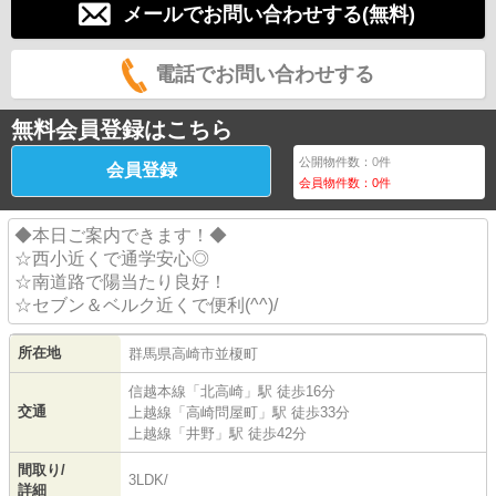
メールでお問い合わせする(無料)
電話でお問い合わせする
無料会員登録はこちら
公開物件数：
0
件
会員登録
会員物件数：
0
件
◆本日ご案内できます！◆
☆西小近くで通学安心◎
☆南道路で陽当たり良好！
☆セブン＆ベルク近くで便利(^^)/
所在地
群馬県
高崎市
並榎町
信越本線
「
北高崎
」駅 徒歩16分
交通
上越線
「
高崎問屋町
」駅 徒歩33分
上越線
「
井野
」駅 徒歩42分
間取り/
3LDK/
詳細