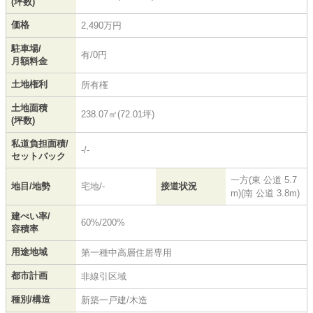
(坪数)
価格
2,490万円
駐車場/
有/0円
月額料金
土地権利
所有権
土地面積
238.07㎡(72.01坪)
(坪数)
私道負担面積/
-/-
セットバック
一方(東 公道 5.7
地目/地勢
宅地/-
接道状況
m)(南 公道 3.8m)
建ぺい率/
60%/200%
容積率
用途地域
第一種中高層住居専用
都市計画
非線引区域
種別/構造
新築一戸建/木造