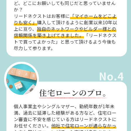
ど、どこにお願いしても同じだと思っていません
か？
リードネクストはお客様に
「マイホームをどこよ
りも安く」
購入して頂けるように創業以来10年以
上に亘り、
独自のネットワークやビルダー様との
信頼関係を築き上げてきました。
「リードネクス
トで買ってよかった」と思って頂けるよう今後も
尽力して参ります。
No.4
住宅ローンのプロ。
個人事業主やシングルマザー、勤続年数が1年未
満、過去に延滞した経験がある方など、住宅ロー
ン審査に不安を感じている方はリードネクストに
お任せください。
他社で住宅ローンが通らなかっ