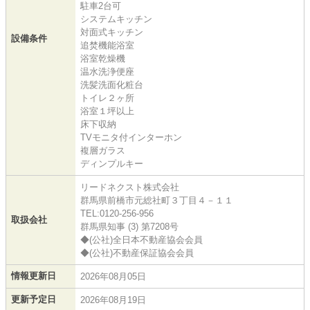
駐車2台可
システムキッチン
対面式キッチン
設備条件
追焚機能浴室
浴室乾燥機
温水洗浄便座
洗髪洗面化粧台
トイレ２ヶ所
浴室１坪以上
床下収納
TVモニタ付インターホン
複層ガラス
ディンプルキー
リードネクスト株式会社
群馬県前橋市元総社町３丁目４－１１
TEL:0120-256-956
取扱会社
群馬県知事 (3) 第7208号
◆(公社)全日本不動産協会会員
◆(公社)不動産保証協会会員
情報更新日
2026年08月05日
更新予定日
2026年08月19日