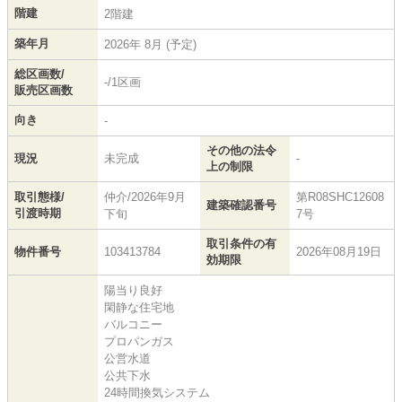
階建
2階建
築年月
2026年 8月 (予定)
総区画数/
-/1区画
販売区画数
向き
-
その他の法令
現況
未完成
-
上の制限
取引態様/
仲介/2026年9月
第R08SHC12608
建築確認番号
引渡時期
下旬
7号
取引条件の有
物件番号
103413784
2026年08月19日
効期限
陽当り良好
閑静な住宅地
バルコニー
プロパンガス
公営水道
公共下水
24時間換気システム