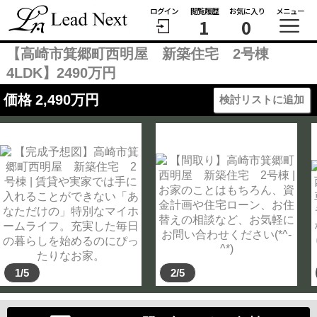
ログイン
閲覧履歴
お気に入り
メニュー
1
0
【高崎市箕郷町西明屋 新築住宅 2号棟
4LDK】2490万円
価格
2,490
万円
検討リストに追加
1/5
2/5