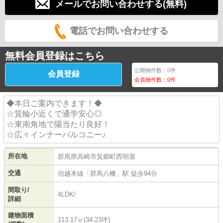
メールでお問い合わせする(無料)
電話でお問い合わせする
無料会員登録はこちら
公開物件数：
0
件
会員登録
会員物件数：
0
件
◆本日ご案内できます！◆
☆箕輪小近くで通学安心◎
☆東南角地で陽当たり良好！
☆広々インナーバルコニー♪
所在地
群馬県
高崎市
箕郷町西明屋
交通
信越本線
「
群馬八幡
」駅 徒歩94分
間取り/
4LDK/
詳細
建物面積
113.17㎡(34.23坪)