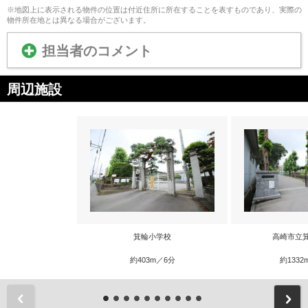
※地図上に表示される物件の位置は付近住所に所在することを表すものであり、実際の
物件所在地とは異なる場合がございます。
担当者のコメント
周辺施設
箕輪小学校
高崎市立
約403m／6分
約1332
前