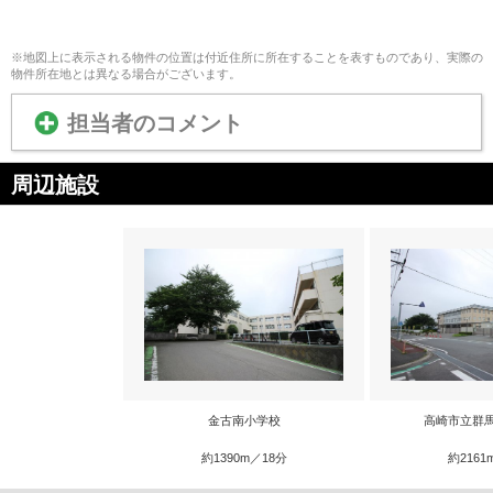
※地図上に表示される物件の位置は付近住所に所在することを表すものであり、実際の
物件所在地とは異なる場合がございます。
担当者のコメント
周辺施設
金古南小学校
高崎市立群
約1390m／18分
約2161