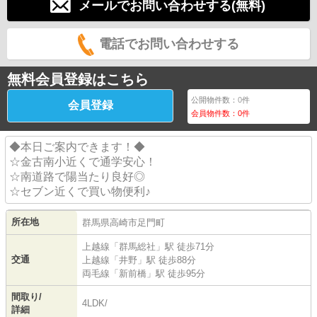
メールでお問い合わせする(無料)
電話でお問い合わせする
無料会員登録はこちら
公開物件数：
0
件
会員登録
会員物件数：
0
件
◆本日ご案内できます！◆
☆金古南小近くで通学安心！
☆南道路で陽当たり良好◎
☆セブン近くで買い物便利♪
所在地
群馬県
高崎市
足門町
上越線
「
群馬総社
」駅 徒歩71分
交通
上越線
「
井野
」駅 徒歩88分
両毛線
「
新前橋
」駅 徒歩95分
間取り/
4LDK/
詳細