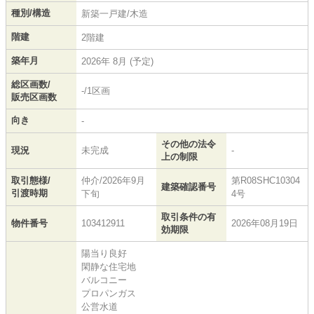
種別/構造
新築一戸建/木造
階建
2階建
築年月
2026年 8月 (予定)
総区画数/
-/1区画
販売区画数
向き
-
その他の法令
現況
未完成
-
上の制限
取引態様/
仲介/2026年9月
第R08SHC10304
建築確認番号
引渡時期
下旬
4号
取引条件の有
物件番号
103412911
2026年08月19日
効期限
陽当り良好
閑静な住宅地
バルコニー
プロパンガス
公営水道