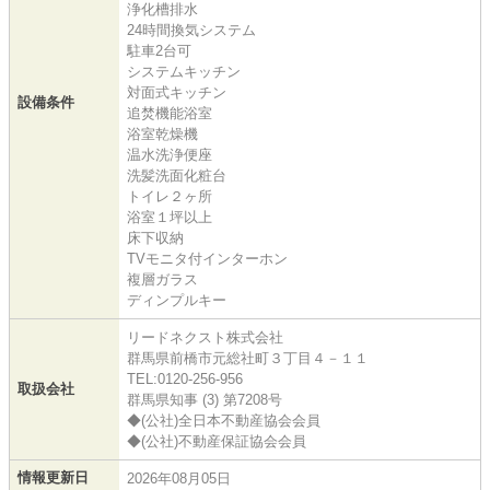
浄化槽排水
24時間換気システム
駐車2台可
システムキッチン
対面式キッチン
設備条件
追焚機能浴室
浴室乾燥機
温水洗浄便座
洗髪洗面化粧台
トイレ２ヶ所
浴室１坪以上
床下収納
TVモニタ付インターホン
複層ガラス
ディンプルキー
リードネクスト株式会社
群馬県前橋市元総社町３丁目４－１１
TEL:0120-256-956
取扱会社
群馬県知事 (3) 第7208号
◆(公社)全日本不動産協会会員
◆(公社)不動産保証協会会員
情報更新日
2026年08月05日