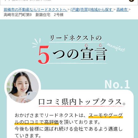
前橋市の不動産ならリードネクストへ
>
(戸建(売買))地域から探す
>
高崎市
>
高崎市足門町第9 新築住宅 2号棟
No.1
口コミ県内トップクラス。
おかげさまでリードネクストは、
スーモやグーグ
ルの口コミで高評価
を頂いております。
今後も皆様に選ばれ続ける会社であるよう邁進し
ていきます。