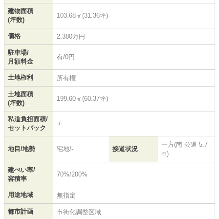
建物面積
103.68㎡(31.36坪)
(坪数)
価格
2,380万円
駐車場/
有/0円
月額料金
土地権利
所有権
土地面積
199.60㎡(60.37坪)
(坪数)
私道負担面積/
-/-
セットバック
一方(南 公道 5.7
地目/地勢
宅地/-
接道状況
m)
建ぺい率/
70%/200%
容積率
用途地域
無指定
都市計画
市街化調整区域