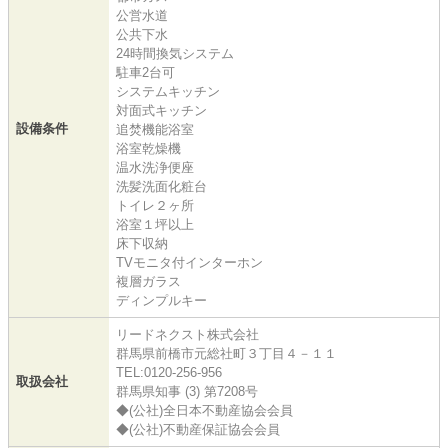
公営水道
公共下水
24時間換気システム
駐車2台可
システムキッチン
対面式キッチン
設備条件
追焚機能浴室
浴室乾燥機
温水洗浄便座
洗髪洗面化粧台
トイレ２ヶ所
浴室１坪以上
床下収納
TVモニタ付インターホン
複層ガラス
ディンプルキー
リードネクスト株式会社
群馬県前橋市元総社町３丁目４－１１
TEL:0120-256-956
取扱会社
群馬県知事 (3) 第7208号
◆(公社)全日本不動産協会会員
◆(公社)不動産保証協会会員