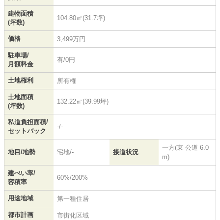
建物面積
104.80㎡(31.7坪)
(坪数)
価格
3,499万円
駐車場/
有/0円
月額料金
土地権利
所有権
土地面積
132.22㎡(39.99坪)
(坪数)
私道負担面積/
-/-
セットバック
一方(東 公道 6.0
地目/地勢
宅地/-
接道状況
m)
建ぺい率/
60%/200%
容積率
用途地域
第一種住居
都市計画
市街化区域