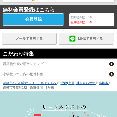
無料会員登録はこちら
公開物件数：
0
件
会員登録
会員物件数：
0
件
メールで共有する
LINEで共有する
こだわり特集
新築物件安い順ランキング
小学校1km以内の物件特集
前橋市の不動産ならリードネクストへ
>
(戸建(売買))地域から探す
>
高崎市
>
高崎市常盤町1期 新築住宅 1号棟