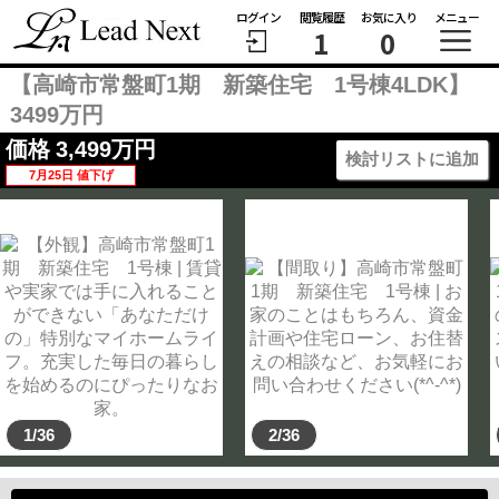
ログイン
閲覧履歴
お気に入り
メニュー
1
0
【高崎市常盤町1期 新築住宅 1号棟4LDK】
3499万円
価格
3,499
万円
検討リストに追加
7月25日 値下げ
1/36
2/36