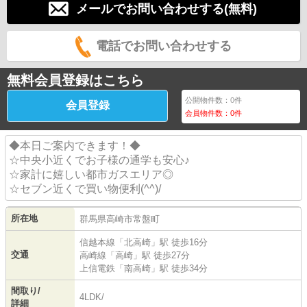
メールでお問い合わせする(無料)
電話でお問い合わせする
無料会員登録はこちら
公開物件数：
0
件
会員登録
会員物件数：
0
件
◆本日ご案内できます！◆
☆中央小近くでお子様の通学も安心♪
☆家計に嬉しい都市ガスエリア◎
☆セブン近くで買い物便利(^^)/
所在地
群馬県
高崎市
常盤町
信越本線
「
北高崎
」駅 徒歩16分
交通
高崎線
「
高崎
」駅 徒歩27分
上信電鉄
「
南高崎
」駅 徒歩34分
間取り/
4LDK/
詳細