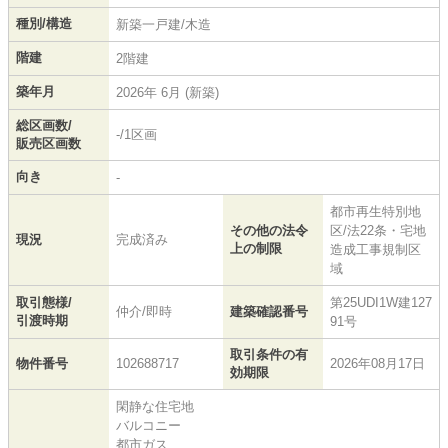
種別/構造
新築一戸建/木造
階建
2階建
築年月
2026年 6月 (新築)
総区画数/
-/1区画
販売区画数
向き
-
都市再生特別地
その他の法令
区/法22条・宅地
現況
完成済み
上の制限
造成工事規制区
域
取引態様/
第25UDI1W建127
仲介/即時
建築確認番号
引渡時期
91号
取引条件の有
物件番号
102688717
2026年08月17日
効期限
閑静な住宅地
バルコニー
都市ガス