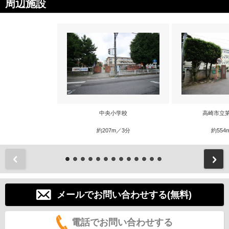
周辺施設
中央小学校
高崎市立
約207m／3分
約554
前
メールでお問い合わせする(無料)
電話でお問い合わせする