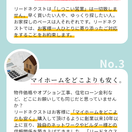
リードネクストは
「しつこい営業」は一切致しま
せん。
早く買いたい人や、ゆっくり探したい人。
お家探しのペースは人それぞれです。リードネク
ストでは、
お客様一人ひとりに寄り添ったご対応
をすることをお約束します。
No.3
マイホームをどこよりも安く。
物件価格やオプション工事、住宅ローン金利な
ど、どこにお願いしても同じだと思っていません
か？
リードネクストはお客様に
「マイホームをどこよ
りも安く」
購入して頂けるように創業以来10年以
上に亘り、
独自のネットワークやビルダー様との
信頼関係を築き上げてきました。
「リードネクス