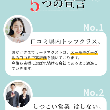
No.1
口コミ県内トップクラス。
おかげさまでリードネクストは、
スーモやグーグ
ルの口コミで高評価
を頂いております。
今後も皆様に選ばれ続ける会社であるよう邁進し
ていきます。
No.2
「しつこい営業」
はしない。