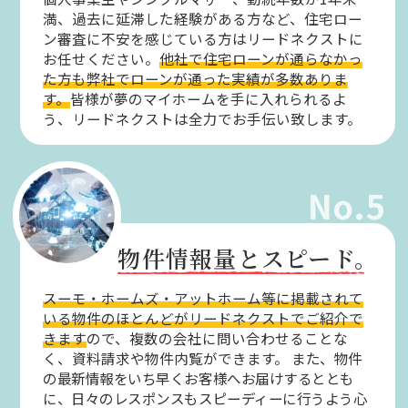
満、過去に延滞した経験がある方など、住宅ロー
ン審査に不安を感じている方はリードネクストに
お任せください。
他社で住宅ローンが通らなかっ
た方も弊社でローンが通った実績が多数ありま
す。
皆様が夢のマイホームを手に入れられるよ
う、リードネクストは全力でお手伝い致します。
No.5
物件情報量とスピード。
スーモ・ホームズ・アットホーム等に掲載されて
いる物件のほとんどがリードネクストでご紹介で
きます
ので、複数の会社に問い合わせることな
く、資料請求や物件内覧ができます。
また、物件
の最新情報をいち早くお客様へお届けするととも
に、日々のレスポンスもスピーディーに行うよう心