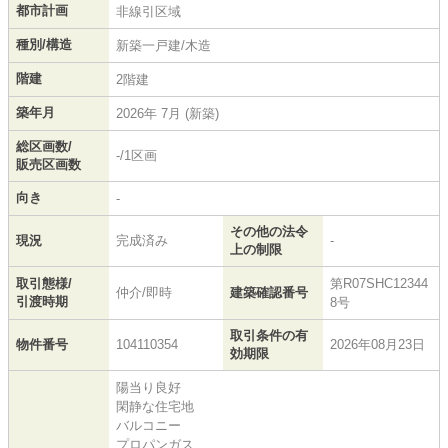
都市計画
非線引区域
種別/構造
新築一戸建/木造
階建
2階建
築年月
2026年 7月 (新築)
総区画数/
-/1区画
販売区画数
向き
-
その他の法令
現況
完成済み
-
上の制限
取引態様/
第R07SHC12344
仲介/即時
建築確認番号
引渡時期
8号
取引条件の有
物件番号
104110354
2026年08月23日
効期限
陽当り良好
閑静な住宅地
バルコニー
プロパンガス