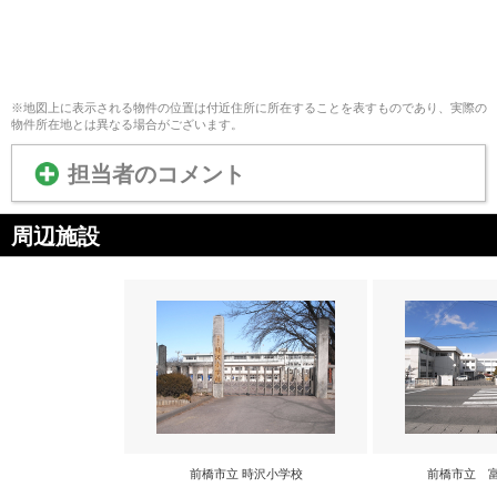
※地図上に表示される物件の位置は付近住所に所在することを表すものであり、実際の
物件所在地とは異なる場合がございます。
担当者のコメント
周辺施設
前橋市立 時沢小学校
前橋市立 