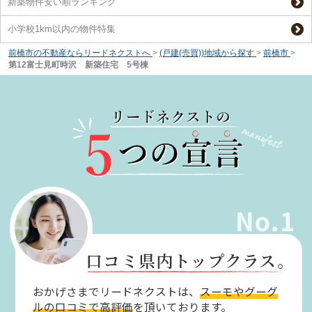
新築物件安い順ランキング
小学校1km以内の物件特集
前橋市の不動産ならリードネクストへ
>
(戸建(売買))地域から探す
>
前橋市
>
第12富士見町時沢 新築住宅 5号棟
No.1
口コミ県内トップクラス。
おかげさまでリードネクストは、
スーモやグーグ
ルの口コミで高評価
を頂いております。