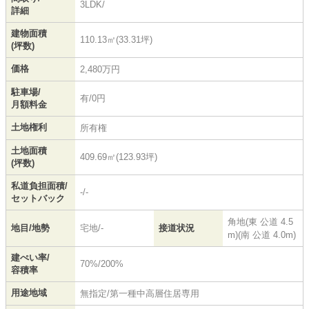
3LDK/
詳細
建物面積
110.13㎡(33.31坪)
(坪数)
価格
2,480万円
駐車場/
有/0円
月額料金
土地権利
所有権
土地面積
409.69㎡(123.93坪)
(坪数)
私道負担面積/
-/-
セットバック
角地(東 公道 4.5
地目/地勢
宅地/-
接道状況
m)(南 公道 4.0m)
建ぺい率/
70%/200%
容積率
用途地域
無指定/第一種中高層住居専用