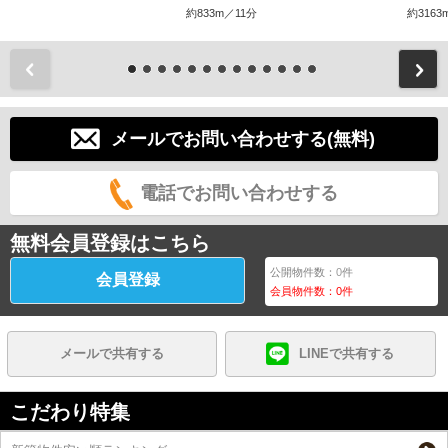
約833m／11分
約3163
前
メールでお問い合わせする(無料)
電話でお問い合わせする
無料会員登録はこちら
公開物件数：
0
件
会員登録
会員物件数：
0
件
メールで共有する
LINEで共有する
こだわり特集