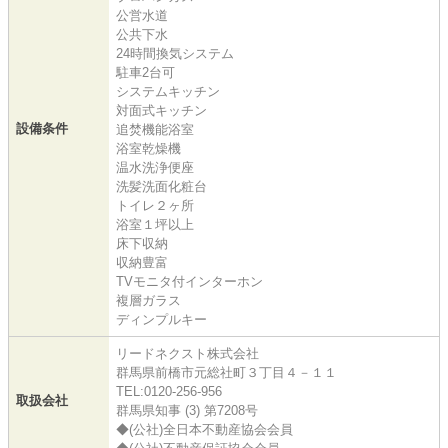
公営水道
公共下水
24時間換気システム
駐車2台可
システムキッチン
対面式キッチン
設備条件
追焚機能浴室
浴室乾燥機
温水洗浄便座
洗髪洗面化粧台
トイレ２ヶ所
浴室１坪以上
床下収納
収納豊富
TVモニタ付インターホン
複層ガラス
ディンプルキー
リードネクスト株式会社
群馬県前橋市元総社町３丁目４－１１
TEL:0120-256-956
取扱会社
群馬県知事 (3) 第7208号
◆(公社)全日本不動産協会会員