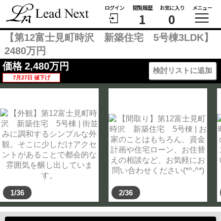
ログイン
閲覧履歴
お気に入り
メニュー
1
0
【第12富士見町時沢 新築住宅 5号棟3LDK】
2480万円
価格
2,480
万円
検討リストに追加
7月27日 値下げ
1/36
2/36