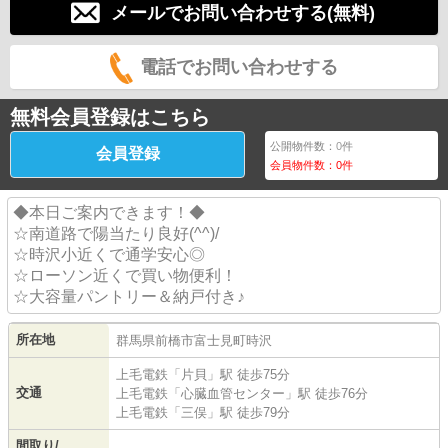
メールでお問い合わせする(無料)
電話でお問い合わせする
無料会員登録はこちら
公開物件数：
0
件
会員登録
会員物件数：
0
件
◆本日ご案内できます！◆
☆南道路で陽当たり良好(^^)/
☆時沢小近くで通学安心◎
☆ローソン近くで買い物便利！
☆大容量パントリー＆納戸付き♪
所在地
群馬県
前橋市
富士見町時沢
上毛電鉄
「
片貝
」駅 徒歩75分
交通
上毛電鉄
「
心臓血管センター
」駅 徒歩76分
上毛電鉄
「
三俣
」駅 徒歩79分
間取り/