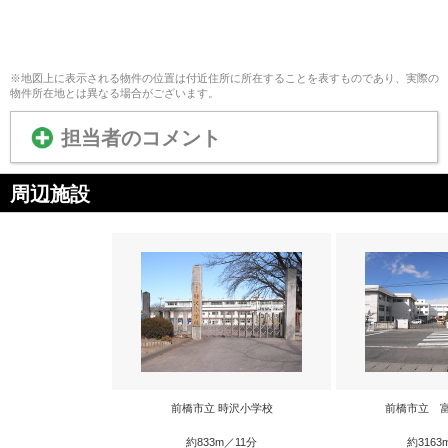
※地図上に表示される物件の位置は付近住所に所在することを表すものであり、実際の
物件所在地とは異なる場合がございます。
担当者のコメント
周辺施設
前橋市立 時沢小学校
前橋市立 
約833m／11分
約3163