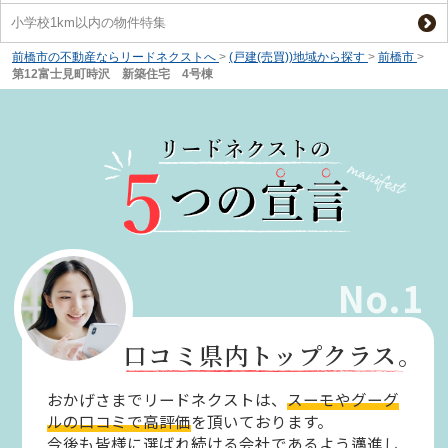
小学校1km以内の物件特集
前橋市の不動産ならリードネクストへ
>
(戸建(売買))地域から探す
>
前橋市
>
第12富士見町時沢 新築住宅 4号棟
No.1
口コミ県内トップクラス。
おかげさまでリードネクストは、
スーモやグーグ
ルの口コミで高評価
を頂いております。
今後も皆様に選ばれ続ける会社であるよう邁進し