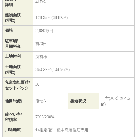
4LDK/
詳細
建物面積
128.35㎡(38.82坪)
(坪数)
価格
2,680万円
駐車場/
有/0円
月額料金
土地権利
所有権
土地面積
360.22㎡(108.96坪)
(坪数)
私道負担面積/
-/-
セットバック
一方(東 公道 4.5
地目/地勢
宅地/-
接道状況
m)
建ぺい率/
70%/200%
容積率
用途地域
無指定/第一種中高層住居専用