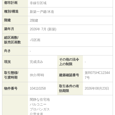
都市計画
非線引区域
種別/構造
新築一戸建/木造
階建
2階建
築年月
2026年 7月 (新築)
総区画数/
-/1区画
販売区画数
向き
-
その他の法令
現況
完成済み
-
上の制限
取引態様/
第R07SHC12344
仲介/即時
建築確認番号
引渡時期
7号
取引条件の有
物件番号
104110258
2026年08月23日
効期限
閑静な住宅地
バルコニー
プロパンガス
公営水道