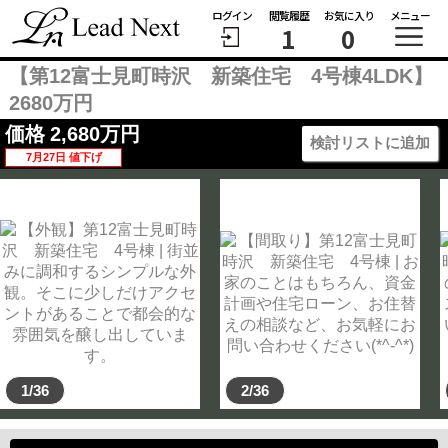
ログイン
閲覧履歴
お気に入り
メニュー
1
0
【第12富士見町時沢 新築住宅 4号棟4LDK】
2680万円
価格
2,680
万円
検討リストに追加
7月27日 値下げ
1/36
2/36