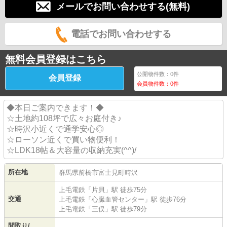
メールでお問い合わせする(無料)
電話でお問い合わせする
無料会員登録はこちら
公開物件数：
0
件
会員登録
会員物件数：
0
件
◆本日ご案内できます！◆
☆土地約108坪で広々お庭付き♪
☆時沢小近くで通学安心◎
☆ローソン近くで買い物便利！
☆LDK18帖＆大容量の収納充実(^^)/
所在地
群馬県
前橋市
富士見町時沢
上毛電鉄
「
片貝
」駅 徒歩75分
交通
上毛電鉄
「
心臓血管センター
」駅 徒歩76分
上毛電鉄
「
三俣
」駅 徒歩79分
間取り/