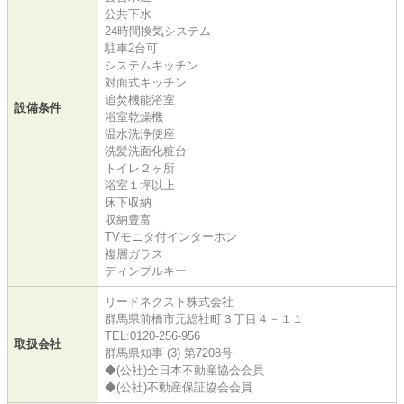
公共下水
24時間換気システム
駐車2台可
システムキッチン
対面式キッチン
追焚機能浴室
設備条件
浴室乾燥機
温水洗浄便座
洗髪洗面化粧台
トイレ２ヶ所
浴室１坪以上
床下収納
収納豊富
TVモニタ付インターホン
複層ガラス
ディンプルキー
リードネクスト株式会社
群馬県前橋市元総社町３丁目４－１１
TEL:0120-256-956
取扱会社
群馬県知事 (3) 第7208号
◆(公社)全日本不動産協会会員
◆(公社)不動産保証協会会員