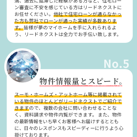
満、過去に延滞した経験がある方など、住宅ロー
ン審査に不安を感じている方はリードネクストに
お任せください。
他社で住宅ローンが通らなかっ
た方も弊社でローンが通った実績が多数ありま
す。
皆様が夢のマイホームを手に入れられるよ
う、リードネクストは全力でお手伝い致します。
No.5
物件情報量とスピード。
スーモ・ホームズ・アットホーム等に掲載されて
いる物件のほとんどがリードネクストでご紹介で
きます
ので、複数の会社に問い合わせることな
く、資料請求や物件内覧ができます。
また、物件
の最新情報をいち早くお客様へお届けするととも
に、日々のレスポンスもスピーディーに行うよう心
掛けております。