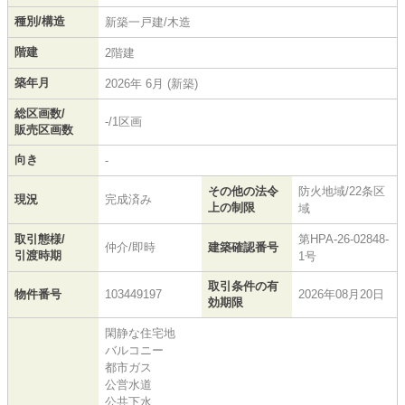
種別/構造
新築一戸建/木造
階建
2階建
築年月
2026年 6月 (新築)
総区画数/
-/1区画
販売区画数
向き
-
その他の法令
防火地域/22条区
現況
完成済み
上の制限
域
取引態様/
第HPA-26-02848-
仲介/即時
建築確認番号
引渡時期
1号
取引条件の有
物件番号
103449197
2026年08月20日
効期限
閑静な住宅地
バルコニー
都市ガス
公営水道
公共下水