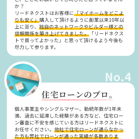
か？
リードネクストはお客様に
「マイホームをどこよ
りも安く」
購入して頂けるように創業以来10年以
上に亘り、
独自のネットワークやビルダー様との
信頼関係を築き上げてきました。
「リードネクス
トで買ってよかった」と思って頂けるよう今後も
尽力して参ります。
No.4
住宅ローンのプロ。
個人事業主やシングルマザー、勤続年数が1年未
満、過去に延滞した経験がある方など、住宅ロー
ン審査に不安を感じている方はリードネクストに
お任せください。
他社で住宅ローンが通らなかっ
た方も弊社でローンが通った実績が多数ありま