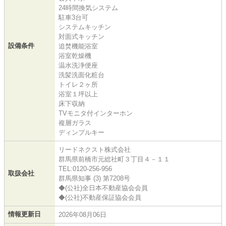
24時間換気システム
駐車3台可
システムキッチン
対面式キッチン
設備条件
追焚機能浴室
浴室乾燥機
温水洗浄便座
洗髪洗面化粧台
トイレ２ヶ所
浴室１坪以上
床下収納
TVモニタ付インターホン
複層ガラス
ディンプルキー
リードネクスト株式会社
群馬県前橋市元総社町３丁目４－１１
TEL:0120-256-956
取扱会社
群馬県知事 (3) 第7208号
◆(公社)全日本不動産協会会員
◆(公社)不動産保証協会会員
情報更新日
2026年08月06日