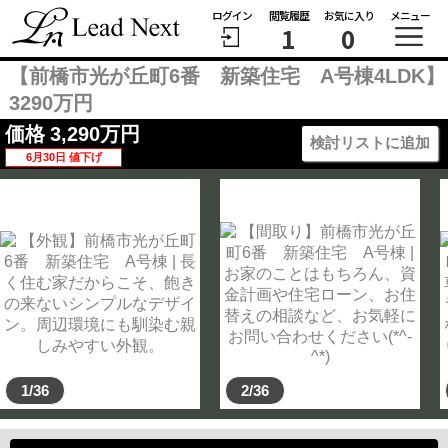
ログイン
閲覧履歴
お気に入り
メニュー
1
0
【前橋市光が丘町6番 新築住宅 A号棟4LDK】
3290万円
価格
3,290
万円
検討リストに追加
6月30日 値下げ
1/36
2/36