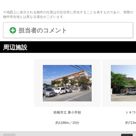
※地図上に表示される物件の位置は付近住所に所在することを表すものであり、実際の
物件所在地とは異なる場合がございます。
担当者のコメント
周辺施設
前橋市立 東小学校
トキワ
約1186m／15分
約713