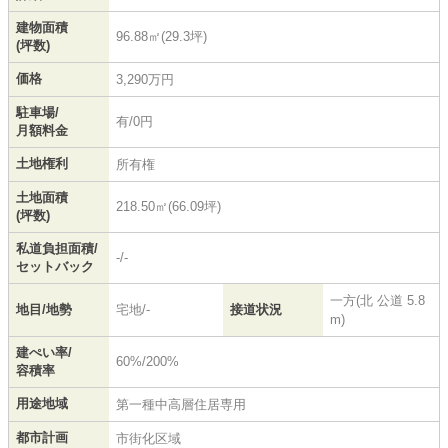
建物面積
96.88㎡(29.3坪)
(坪数)
価格
3,290万円
駐車場/
有/0円
月額料金
土地権利
所有権
土地面積
218.50㎡(66.09坪)
(坪数)
私道負担面積/
-/-
セットバック
一方(北 公道 5.8
地目/地勢
宅地/-
接道状況
m)
建ぺい率/
60%/200%
容積率
用途地域
第一種中高層住居専用
都市計画
市街化区域