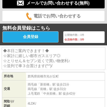
メールでお問い合わせする(無料)
電話でお問い合わせする
無料会員登録はこちら
公開物件数：
0
件
会員登録
会員物件数：
0
件
◆本日ご案内できます！◆
☆家計に嬉しい都市ガスエリア◎
☆とりせん＆セブン近くで買い物便利♪
☆並列で車３台置けます(^^)/
所在地
群馬県
前橋市
光が丘町
両毛線
「
新前橋
」駅 徒歩21分
交通
両毛線
「
前橋
」駅 徒歩31分
上毛電鉄
「
中央前橋
」駅 徒歩42分
間取り/
4LDK/
詳細