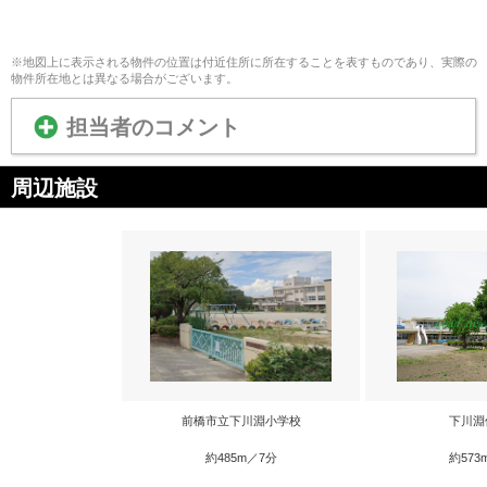
※地図上に表示される物件の位置は付近住所に所在することを表すものであり、実際の
物件所在地とは異なる場合がございます。
担当者のコメント
周辺施設
前橋市立下川淵小学校
下川淵
約485m／7分
約573