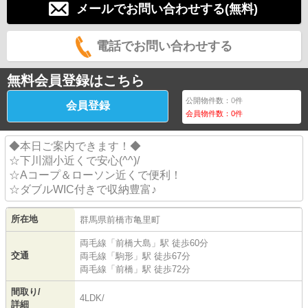
メールでお問い合わせする(無料)
電話でお問い合わせする
無料会員登録はこちら
公開物件数：
0
件
会員登録
会員物件数：
0
件
◆本日ご案内できます！◆
☆下川淵小近くで安心(^^)/
☆Aコープ＆ローソン近くで便利！
☆ダブルWIC付きで収納豊富♪
所在地
群馬県
前橋市
亀里町
両毛線
「
前橋大島
」駅 徒歩60分
交通
両毛線
「
駒形
」駅 徒歩67分
両毛線
「
前橋
」駅 徒歩72分
間取り/
4LDK/
詳細