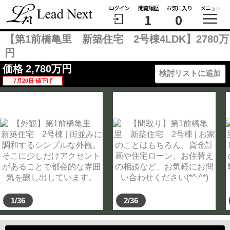
ログイン
閲覧履歴
お気に入り
メニュー
1
0
【第1前橋亀里 新築住宅 2号棟4LDK】2780万
円
価格
2,780
万円
検討リストに追加
7月20日 値下げ
1/36
2/36