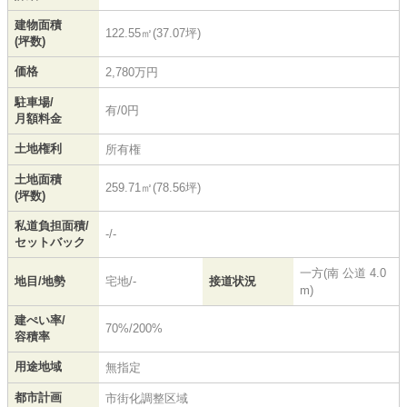
建物面積
122.55㎡(37.07坪)
(坪数)
価格
2,780万円
駐車場/
有/0円
月額料金
土地権利
所有権
土地面積
259.71㎡(78.56坪)
(坪数)
私道負担面積/
-/-
セットバック
一方(南 公道 4.0
地目/地勢
宅地/-
接道状況
m)
建ぺい率/
70%/200%
容積率
用途地域
無指定
都市計画
市街化調整区域