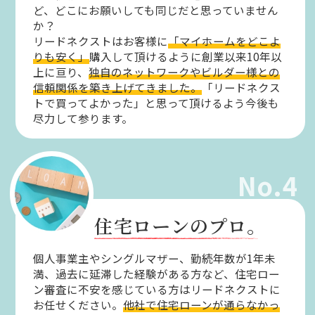
ど、どこにお願いしても同じだと思っていません
か？
リードネクストはお客様に
「マイホームをどこよ
りも安く」
購入して頂けるように創業以来10年以
上に亘り、
独自のネットワークやビルダー様との
信頼関係を築き上げてきました。
「リードネクス
トで買ってよかった」と思って頂けるよう今後も
尽力して参ります。
No.4
住宅ローンのプロ。
個人事業主やシングルマザー、勤続年数が1年未
満、過去に延滞した経験がある方など、住宅ロー
ン審査に不安を感じている方はリードネクストに
お任せください。
他社で住宅ローンが通らなかっ