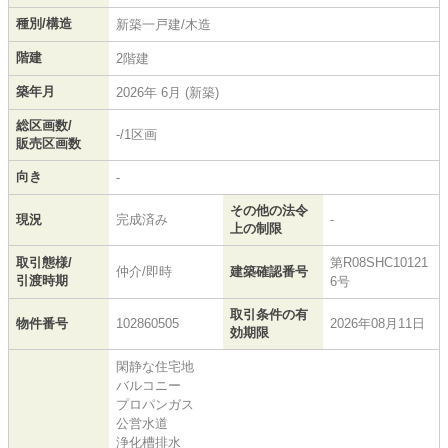
種別/構造
新築一戸建/木造
階建
2階建
築年月
2026年 6月 (新築)
総区画数/
-/1区画
販売区画数
向き
-
その他の法令
現況
完成済み
-
上の制限
取引態様/
第R08SHC10121
仲介/即時
建築確認番号
引渡時期
6号
取引条件の有
物件番号
102860505
2026年08月11日
効期限
閑静な住宅地
バルコニー
プロパンガス
公営水道
浄化槽排水