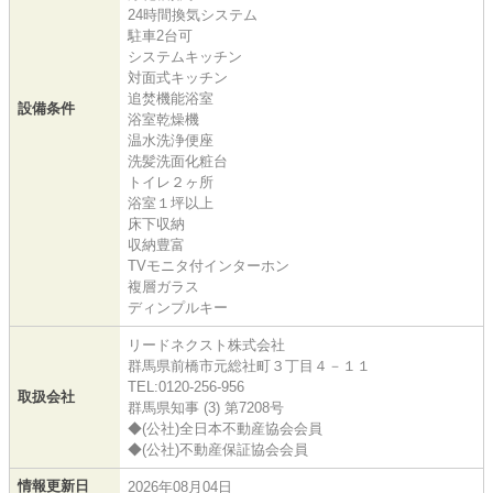
24時間換気システム
駐車2台可
システムキッチン
対面式キッチン
追焚機能浴室
設備条件
浴室乾燥機
温水洗浄便座
洗髪洗面化粧台
トイレ２ヶ所
浴室１坪以上
床下収納
収納豊富
TVモニタ付インターホン
複層ガラス
ディンプルキー
リードネクスト株式会社
群馬県前橋市元総社町３丁目４－１１
TEL:0120-256-956
取扱会社
群馬県知事 (3) 第7208号
◆(公社)全日本不動産協会会員
◆(公社)不動産保証協会会員
情報更新日
2026年08月04日